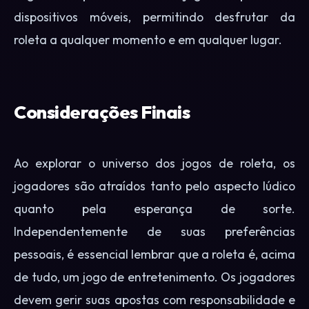
dispositivos móveis, permitindo desfrutar da
roleta a qualquer momento e em qualquer lugar.
Considerações Finais
Ao explorar o universo dos jogos de roleta, os
jogadores são atraídos tanto pelo aspecto lúdico
quanto pela esperança de sorte.
Independentemente de suas preferências
pessoais, é essencial lembrar que a roleta é, acima
de tudo, um jogo de entretenimento. Os jogadores
devem gerir suas apostas com responsabilidade e