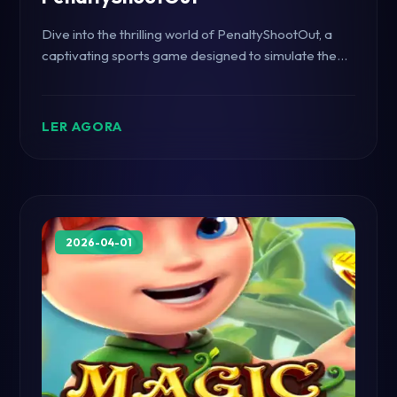
Dive into the thrilling world of PenaltyShootOut, a
captivating sports game designed to simulate the
high-pressure environment of a real penalty
shootout in soccer. Learn about its unique rules,
recent updates, and why it's becoming a favorite
LER AGORA
among sports enthusiasts.
2026-04-01