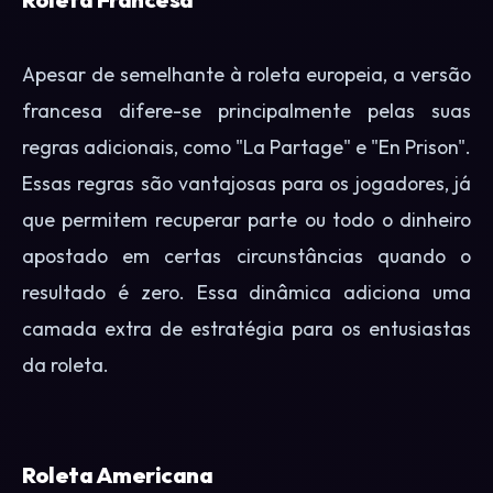
Apesar de semelhante à roleta europeia, a versão
francesa difere-se principalmente pelas suas
regras adicionais, como "La Partage" e "En Prison".
Essas regras são vantajosas para os jogadores, já
que permitem recuperar parte ou todo o dinheiro
apostado em certas circunstâncias quando o
resultado é zero. Essa dinâmica adiciona uma
camada extra de estratégia para os entusiastas
da roleta.
Roleta Americana