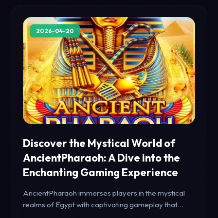
2026-04-20
Discover the Mystical World of
AncientPharaoh: A Dive into the
Enchanting Gaming Experience
AncientPharaoh immerses players in the mystical
realms of Egypt with captivating gameplay that
combines history and excitement. Explore the