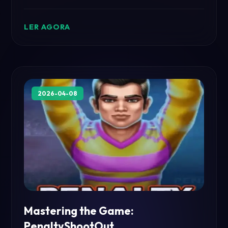
game's introduction, captivating features, and
strategic rules.
LER AGORA
2026-04-08
Mastering the Game:
PenaltyShootOut