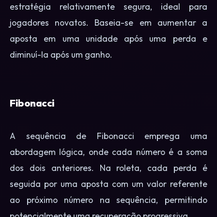
estratégia relativamente segura, ideal para
jogadores novatos. Baseia-se em aumentar a
aposta em uma unidade após uma perda e
diminuí-la após um ganho.
Fibonacci
A sequência de Fibonacci emprega uma
abordagem lógica, onde cada número é a soma
dos dois anteriores. Na roleta, cada perda é
seguida por uma aposta com um valor referente
ao próximo número na sequência, permitindo
potencialmente uma recuperação progressiva.