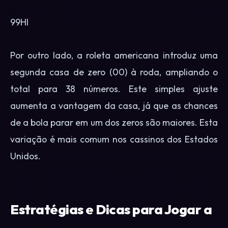
99HI
Por outro lado, a roleta americana introduz uma
segunda casa de zero (00) à roda, ampliando o
total para 38 números. Este simples ajuste
aumenta a vantagem da casa, já que as chances
de a bola parar em um dos zeros são maiores. Esta
variação é mais comum nos cassinos dos Estados
Unidos.
Estratégias e Dicas para Jogar a